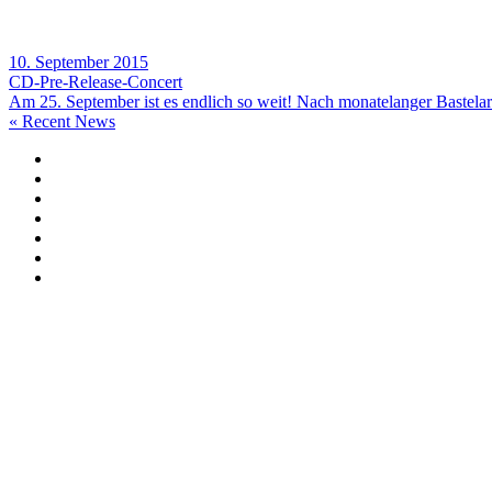
10. September 2015
CD-Pre-Release-Concert
Am 25. September ist es endlich so weit! Nach monatelanger Bastelar
« Recent News