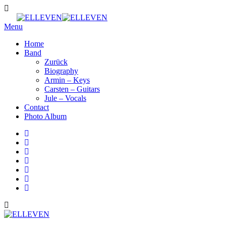
Menu
Home
Band
Zurück
Biography
Armin – Keys
Carsten – Guitars
Jule – Vocals
Contact
Photo Album